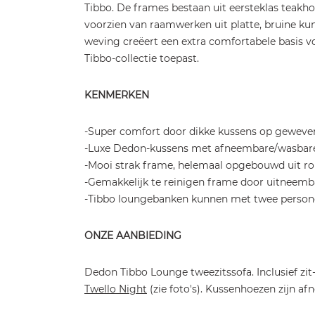
Tibbo. De frames bestaan uit eersteklas teakho
voorzien van raamwerken uit platte, bruine k
weving creëert een extra comfortabele basis v
Tibbo-collectie toepast.
KENMERKEN
-Super comfort door dikke kussens op geweven
-Luxe Dedon-kussens met afneembare/wasbare
-Mooi strak frame, helemaal opgebouwd uit r
-Gemakkelijk te reinigen frame door uitneemb
-Tibbo loungebanken kunnen met twee persone
ONZE AANBIEDING
Dedon Tibbo Lounge tweezitssofa. Inclusief zit-
Twello Night
(zie foto's). Kussenhoezen zijn a