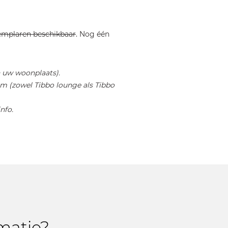
mplaren beschikbaar
. Nog één
an uw woonplaats).
m (zowel Tibbo lounge als Tibbo
nfo.
matie?