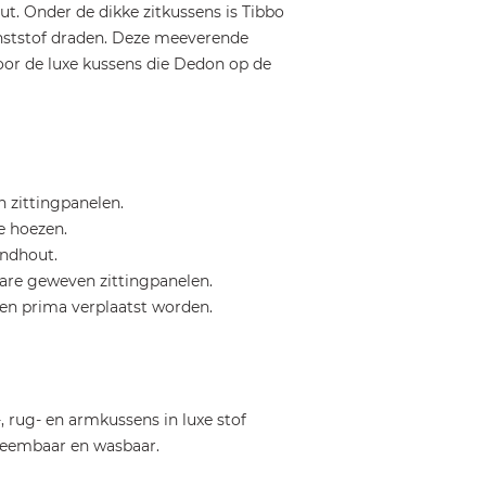
ut. Onder de dikke zitkussens is Tibbo
unststof draden. Deze meeverende
oor de luxe kussens die Dedon op de
 zittingpanelen.
 hoezen.
ondhout.
are geweven zittingpanelen.
n prima verplaatst worden.
, rug- en armkussens in luxe stof
fneembaar en wasbaar.