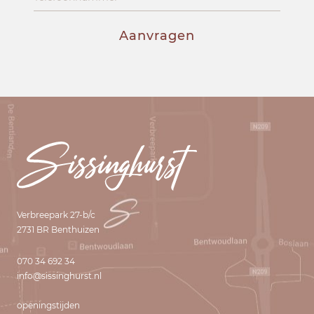
Aanvragen
Verbreepark 27-b/c
2731 BR Benthuizen
070 34 692 34
info@sissinghurst.nl
openingstijden